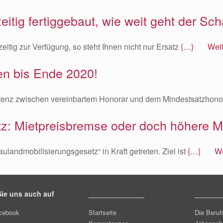
itig fertiggebaut, wie weit geht der Sc
eitig zur Verfügung, so steht Ihnen nicht nur Ersatz
{…} Weite
en bis Ende 2020!
ferenz zwischen vereinbartem Honorar und dem Mindestsatzhon
z: Mietpreisbremse oder doch höhere M
landmobilisierungsgesetz“ in Kraft getreten. Ziel ist
{…} Wei
ie uns auch auf
______________
_______
cebook
Startseite
Die Beruf