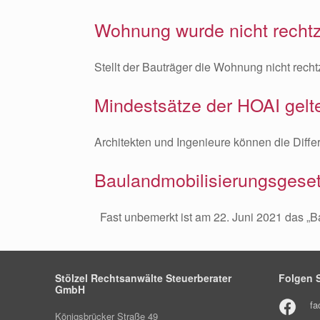
Wohnung wurde nicht rechtze
Stellt der Bauträger die Wohnung nicht rechtz
Mindestsätze der HOAI gelt
Architekten und Ingenieure können die Dif
Baulandmobilisierungsgeset
Fast unbemerkt ist am 22. Juni 2021 das „Bau
Stölzel Rechtsanwälte Steuerberater
Folgen S
GmbH
fa
Königsbrücker Straße 49