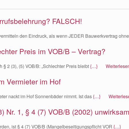
rrufsbelehrung? FALSCH!
 vermitteln den Eindruck, als wenn JEDER Bauwerkvertrag ohn
lechter Preis im VOB/B – Vertrag?
 § 2 (3), (5) VOB/B: „Schlechter Preis bleibt
{…} Weiterlese
m Vermieter im Hof
ieter nackt im Hof Sonnenbäder nimmt. Ist das
{…} Weiterles
) Nr. 1, § 4 (7) VOB/B (2002) unwirksa
orden, ist § 4 (7) VOB/B (Mangelbeseitigungspflicht VOR
{…} W