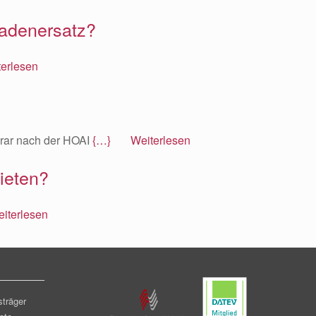
hadenersatz?
rlesen
orar nach der HOAI
{…} Weiterlesen
ieten?
terlesen
________
sträger