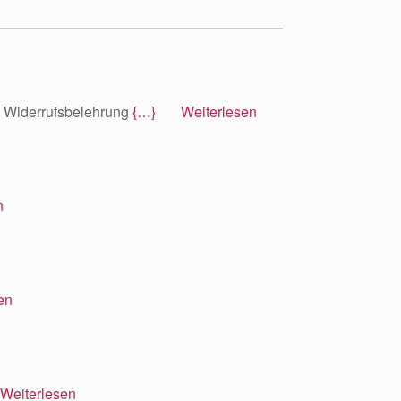
e Widerrufsbelehrung
{…} Weiterlesen
n
en
m
eiterlesen