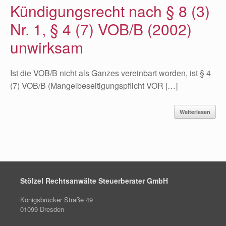
Kündigungsrecht nach § 8 (3)
Nr. 1, § 4 (7) VOB/B (2002)
unwirksam
Ist die VOB/B nicht als Ganzes vereinbart worden, ist § 4
(7) VOB/B (Mangelbeseitigungspflicht VOR […]
Weiterlesen
Stölzel Rechtsanwälte Steuerberater GmbH
Königsbrücker Straße 49
01099 Dresden