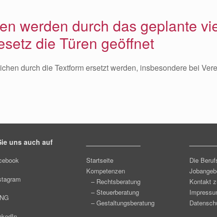
gen werden durch das geplante vi
esetz die Türen geöffnet
reichen durch die Textform ersetzt werden, insbesondere bei Ver
ie uns auch auf
______________
_______
cebook
Startseite
Die Beruf
Kompetenzen
Jobangeb
stagram
– Rechtsberatung
Kontakt z
– Steuerberatung
Impress
ING
– Gestaltungsberatung
Datenschu
nkedIn