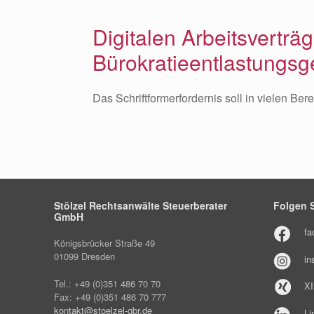
Digitalen Arbeitsverträ
Bürokratieentlastungsg
Das Schriftformerfordernis soll in vielen Be
Stölzel Rechtsanwälte Steuerberater
Folgen S
GmbH
fa
Königsbrücker Straße 49
01099 Dresden
in
Tel.: +49 (0)351 486 70 70
X
Fax: +49 (0)351 486 70 777
kontakt@stoelzel-gbr.de
Li