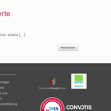
erte
eins- sowie […]
Weiterlesen
________
sträger
ote
u uns
um
tzerklärung