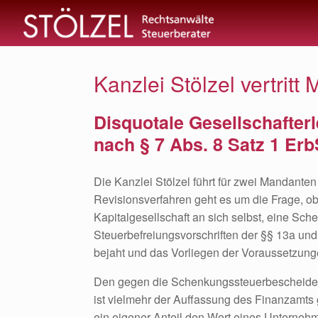
Zum
Inhalt
springen
Kanzlei Stölzel vertri
Disquotale Gesellschafterl
nach § 7 Abs. 8 Satz 1 Er
Die Kanzlei Stölzel führt für zwei Mandant
Revisionsverfahren geht es um die Frage, ob 
Kapitalgesellschaft an sich selbst, eine Sc
Steuerbefreiungsvorschriften der §§ 13a u
bejaht und das Vorliegen der Voraussetzung
Den gegen die Schenkungssteuerbescheide e
ist vielmehr der Auffassung des Finanzamts 
ein eigener Anteil den Wert eines Unterne