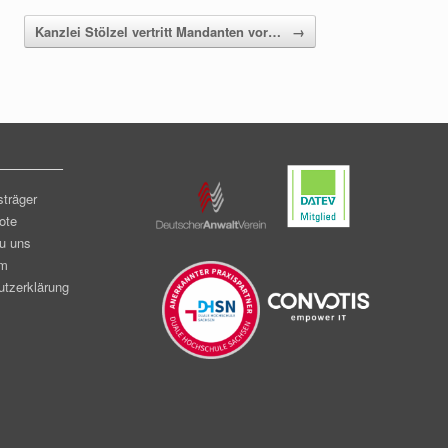
Kanzlei Stölzel vertritt Mandanten vor…
→
________
sträger
ote
u uns
um
tzerklärung