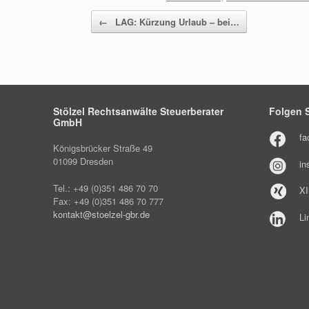
Beitragsnavigation
←
LAG: Kürzung Urlaub – bei…
Stölzel Rechtsanwälte Steuerberater
Folgen S
GmbH
fa
Königsbrücker Straße 49
01099 Dresden
in
Tel.: +49 (0)351 486 70 70
X
Fax: +49 (0)351 486 70 777
kontakt@stoelzel-gbr.de
Li