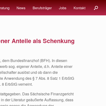
ratung
News
Berufsträger
Jobs
Kontakt
ener Anteile als Schenkung
t, dem Bundesfinanzhof (BFH). In diesen
rb sog. eigener Anteile, d.h. Anteile einer
llschafter auslöst und ob dann die
die Anwendung des § 7 Abs. 8 Satz 1 ErbStG
 8 ErbStG verneint.
stattgegeben. Das Sächsische Finanzgericht
 in der Literatur geäußerte Auffassung, dass
n sowie gegen die Anwendung der