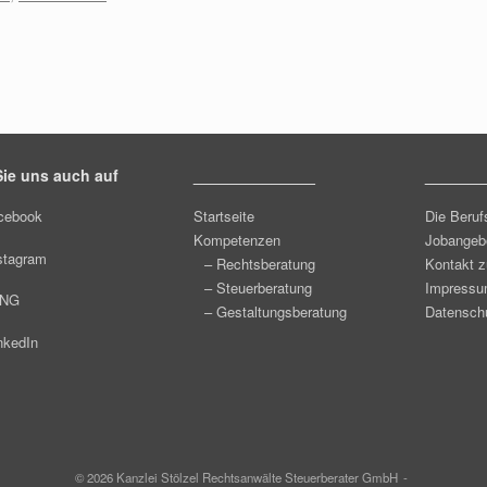
ie uns auch auf
______________
_______
cebook
Startseite
Die Beruf
Kompetenzen
Jobangeb
stagram
– Rechtsberatung
Kontakt z
– Steuerberatung
Impress
ING
– Gestaltungsberatung
Datenschu
nkedIn
© 2026 Kanzlei Stölzel Rechtsanwälte Steuerberater GmbH