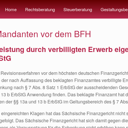
Home
Rechtsberatung
Steuerberatung
Gestaltungsbe
tt Mandanten vor dem BFH
eistung durch verbilligten Erwerb eig
bStG
en Revisionsverfahren vor dem höchsten deutschen Finanzgerich
der nach Auffassung des beklagten Finanzamtes verbilligte Erwe
henkung nach § 7 Abs. 8 Satz 1 ErbStG der ausscheidenden Gese
nd 13 b ErbStG Anwendung finden. Das beklagte Finanzamt hat 
en der §§ 13a und 13 b ErbStG im Geltungsbereich des § 7 Abs.
ingereichten Klagen hat das Sächsische Finanzgericht nicht 
gefolgt. Das Sächsische Finanzgericht hat sich damit gegen die
hmens als Voraussetzung für die Schenkung nicht erhöhen kan