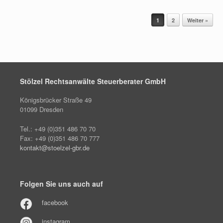
Beitragsnavigation
1
2
Weiter »
Stölzel Rechtsanwälte Steuerberater GmbH
Königsbrücker Straße 49
01099 Dresden
Tel.: +49 (0)351 486 70 70
Fax: +49 (0)351 486 70 777
kontakt@stoelzel-gbr.de
Folgen Sie uns auch auf
facebook
instagram