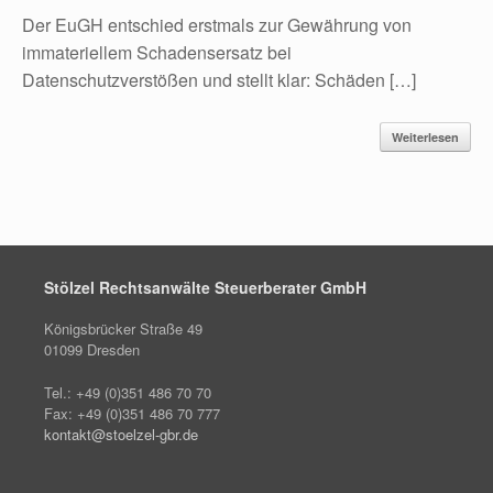
Der EuGH entschied erstmals zur Gewährung von
immateriellem Schadensersatz bei
Datenschutzverstößen und stellt klar: Schäden […]
Weiterlesen
Stölzel Rechtsanwälte Steuerberater GmbH
Königsbrücker Straße 49
01099 Dresden
Tel.: +49 (0)351 486 70 70
Fax: +49 (0)351 486 70 777
kontakt@stoelzel-gbr.de