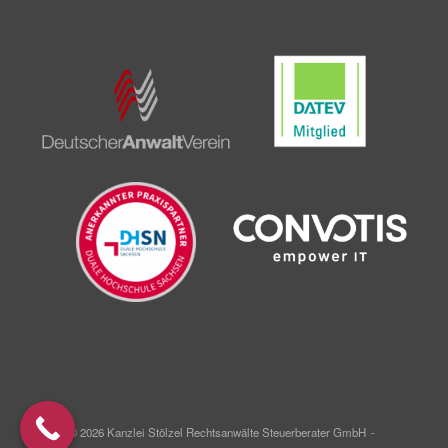
© 2026 Kanzlei Stölzel Rechtsanwälte Steuerberater GmbH