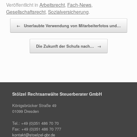
Veröffentlicht in
Arbeitsrecht
,
Fach-News
,
Gesellschaftsrecht
,
Sozialversicherung
.
Beitragsnavigation
←
Unerlaubte Verwendung von Mitarbeiterfotos und…
Die Zukunft der Schufa nach…
→
Stölzel Rechtsanwälte Steuerberater GmbH
Königsbrücker Straße 49
01099 Dresden
Tel.: +49 (0)351 486 70 70
Fax: +49 (0)351 486 70 777
kontakt@stoelzel-gbr.de